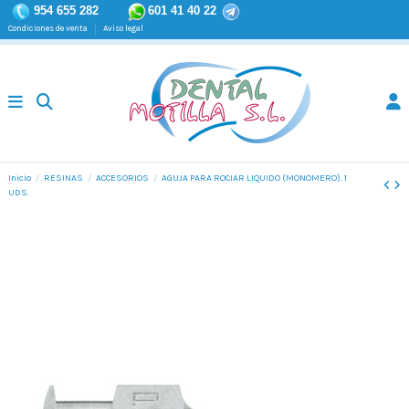
954 655 282
601 41 40 22
Condiciones de venta
Aviso legal
Inicio
RESINAS
ACCESORIOS
AGUJA PARA ROCIAR LIQUIDO (MONOMERO). 1
UDS.