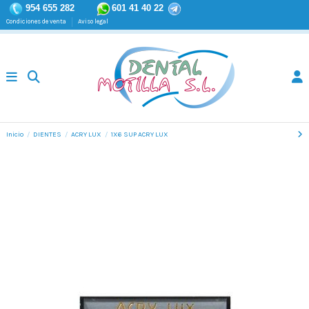
954 655 282
601 41 40 22
Condiciones de venta
Aviso legal
Inicio
DIENTES
ACRY LUX
1X6 SUP ACRY LUX