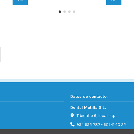
Datos de contacto:
Dental Motilla S.L.
Tibidabo 6, local izq.
954 655 282 - 601 41 40 22
Info@dentalmotilla.es