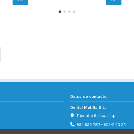
Datos de contacto:
Dental Motilla S.L.
Tibidabo 6, local izq.
954 655 282 - 601 41 40 22
Info@dentalmotilla.es