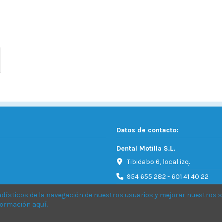
Datos de contacto:
Dental Motilla S.L.
Tibidabo 6, local izq.
954 655 282 - 601 41 40 22
Info@dentalmotilla.es
adísticos de la navegación
de nuestros usuarios y mejorar nuestros s
nformación
aquí
.