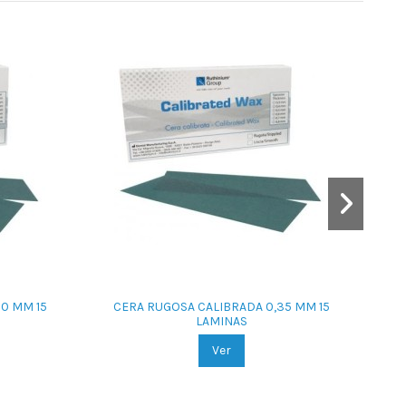
0 MM 15
CERA RUGOSA CALIBRADA 0,35 MM 15
CER
LAMINAS
Ver