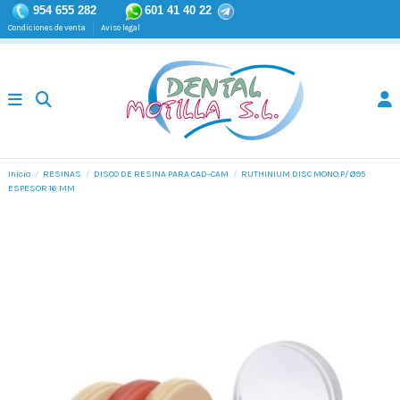
954 655 282
601 41 40 22
Condiciones de venta
Aviso legal
Inicio
RESINAS
DISCO DE RESINA PARA CAD-CAM
RUTHINIUM DISC MONO.P/ Ø95
ESPESOR 16 MM