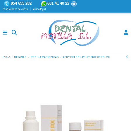
954 655 282
601 41 40 22
Condiciones de venta
Aviso legal
Inicio
RESINAS
RESINA RADIOPACAS
ACRY SELF RX POLIMERO 100 GR. RX