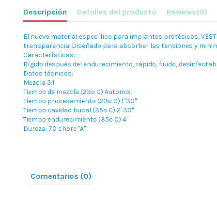
Descripción
Detalles del producto
Reviews
(0)
El nuevo material específico para implantes protésicos, VESTI
transparencia. Diseñado para absorber las tensiones y minimiz
Características:
Rígido después del endurecimiento, rápido, fluido, desinfectabl
Datos técnicos:
Mezcla 5:1
Tiempo de mezcla (23º C) Automix
Tiempo procesamiento (23º C) 1´30"
Tiempo cavidad bucal (35º C) 2´30"
Tiempo endurecimiento (35º C) 4´
Dureza: 70 shore "A"
Comentarios (0)