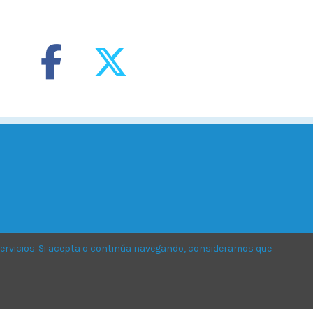
ervicios. Si acepta o continúa navegando, consideramos que
® 2020
MOTILLA DENTAL
.
Todos los derechos reservados