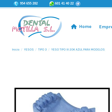
954 655 282
601 41 40 22
Home
Empr
Inicio
YESOS
TIPO 3
YESO TIPO III 20K AZUL PARA MODELOS