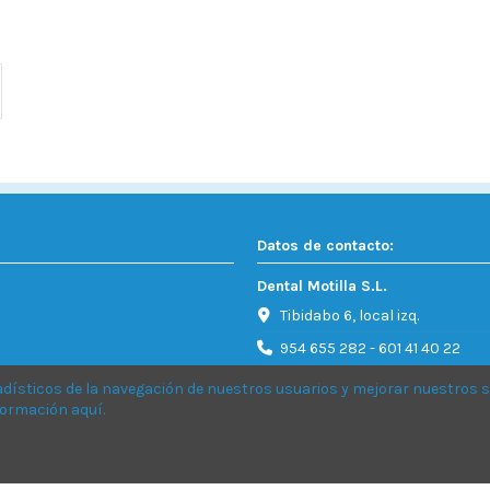
Datos de contacto:
Dental Motilla S.L.
Tibidabo 6, local izq.
954 655 282 - 601 41 40 22
Info@dentalmotilla.es
adísticos de la navegación
de nuestros usuarios y mejorar nuestros s
nformación
aquí
.