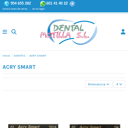
954 655 282
601 41 40 22
Condiciones de venta
Aviso legal
Inicio
DIENTES
ACRY SMART
ACRY SMART
Relevancia
4