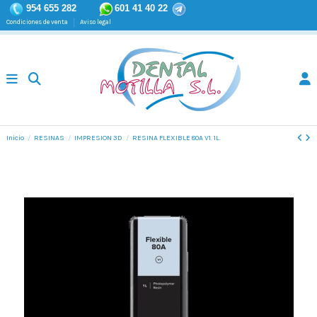
954 655 282
601 41 40 22
Condiciones de venta
Aviso legal
Inicio
RESINAS
IMPRESION 3D
RESINA FLEXIBLE 80A V1. 1L.