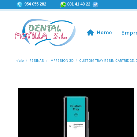
954 655 282
601 41 40 22
Home
Empr
Inicio
RESINAS
IMPRESION 3D
CUSTOM TRAY RESIN CARTRIDGE. C