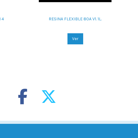
 4
RESINA FLEXIBLE 80A V1. 1L.
RE
Ver