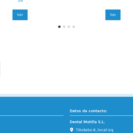
3B
Ver
Ver
Datos de contacto:
Dental Motilla S.L.
Tibidabo 6, local izq.