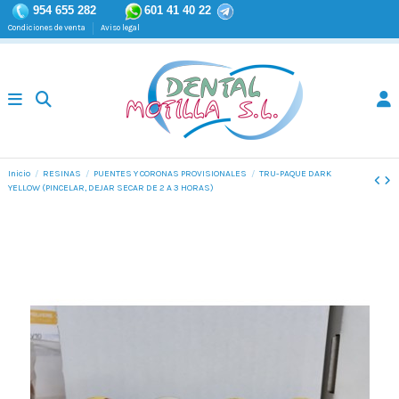
954 655 282
601 41 40 22
Condiciones de venta
Aviso legal
Inicio
RESINAS
PUENTES Y CORONAS PROVISIONALES
TRU-PAQUE DARK
YELLOW (PINCELAR, DEJAR SECAR DE 2 A 3 HORAS)