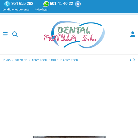
954 655 282
601 41 40 22
Condiciones de venta
Aviso legal
Inicio
DIENTES
ACRY ROCK
1X8 SUP ACRY ROCK