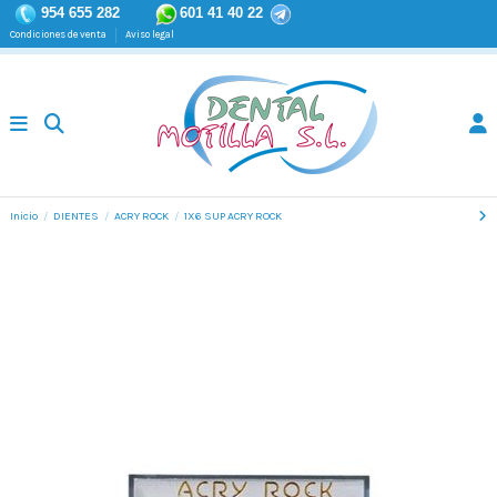
954 655 282
601 41 40 22
Condiciones de venta
Aviso legal
Inicio
DIENTES
ACRY ROCK
1X6 SUP ACRY ROCK