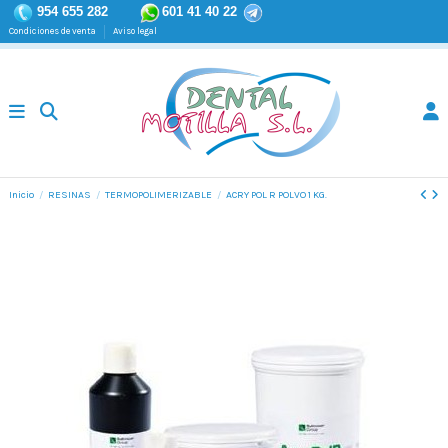
954 655 282
601 41 40 22
Condiciones de venta
Aviso legal
Inicio
RESINAS
TERMOPOLIMERIZABLE
ACRY POL R POLVO 1 KG.