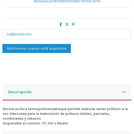
Referencia
RP20850002||V7-ROSA VETA
Descripción
Resina acrílica termopolimerizableque permite elaborar varias prótesis a la
vez. Adecuada para la elaboración de prótesis totales, parciales,
combinadas y rebases.
Disponoble en colores: V7, V10 o Neutro.