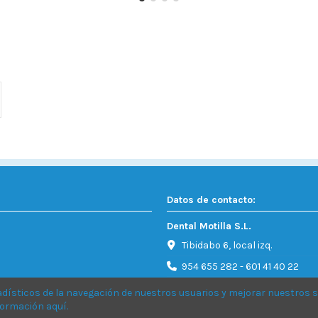
Datos de contacto:
Dental Motilla S.L.
Tibidabo 6, local izq.
954 655 282 - 601 41 40 22
Info@dentalmotilla.es
adísticos de la navegación
de nuestros usuarios y mejorar nuestros s
nformación
aquí
.