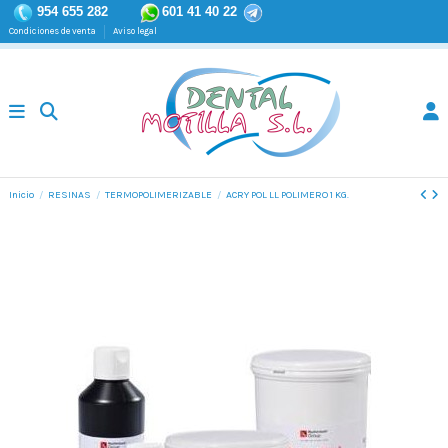
954 655 282
601 41 40 22
Condiciones de venta
Aviso legal
Inicio
RESINAS
TERMOPOLIMERIZABLE
ACRY POL LL POLIMERO 1 KG.