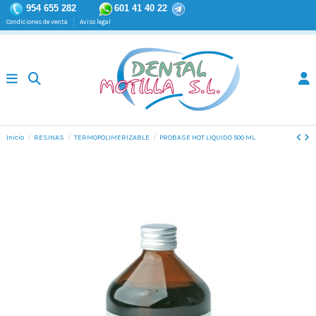
954 655 282
601 41 40 22
Condiciones de venta
Aviso legal
Inicio
RESINAS
TERMOPOLIMERIZABLE
PROBASE HOT LIQUIDO 500 ML.